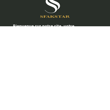
Bienvenue sur notre site, votre
partenaire de confiance pour toute la
quincaillerie de porte et les
accessoires de meubles.
Nos Service
//
Maintenance
Installation
Consultation