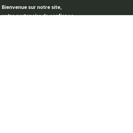
Bienvenue sur notre site,
votre partenaire de confiance
pour toute la quincaillerie de
porte et les accessoires de
meubles.
Nos Service
//
Maintenance
Installation
Consultation
Nos Produits
//