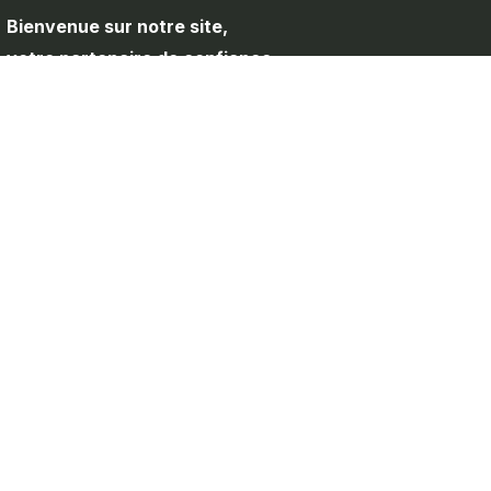
Bienvenue sur notre site,
votre partenaire de confiance
pour toute la quincaillerie de
porte et les accessoires de
meubles.
Nos Service
//
Maintenance
Installation
Consultation
Nos Produits
//