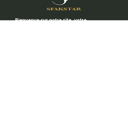
Bienvenue sur notre site, votre
partenaire de confiance pour toute la
quincaillerie de porte et les
accessoires de meubles.
Nos Service
//
Maintenance
Installation
Consultation